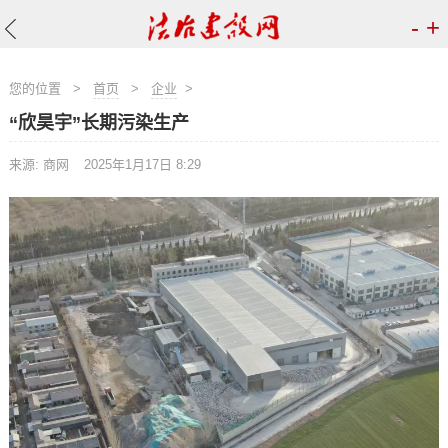
-
+
您的位置
>
首页
>
企业
>
“欣昊宇”长期污染生产
来源: 商网
2025年1月17日 8:29