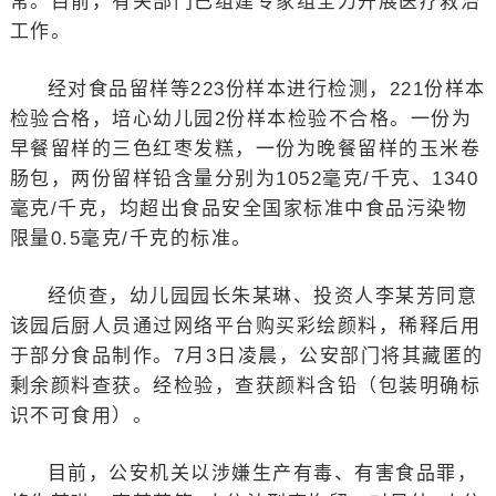
常。目前，有关部门已组建专家组全力开展医疗救治
工作。
经对食品留样等223份样本进行检测，221份样本
检验合格，培心幼儿园2份样本检验不合格。一份为
早餐留样的三色红枣发糕，一份为晚餐留样的玉米卷
肠包，两份留样铅含量分别为1052毫克/千克、1340
毫克/千克，均超出食品安全国家标准中食品污染物
限量0.5毫克/千克的标准。
经侦查，幼儿园园长朱某琳、投资人李某芳同意
该园后厨人员通过网络平台购买彩绘颜料，稀释后用
于部分食品制作。7月3日凌晨，公安部门将其藏匿的
剩余颜料查获。经检验，查获颜料含铅（包装明确标
识不可食用）。
目前，公安机关以涉嫌生产有毒、有害食品罪，