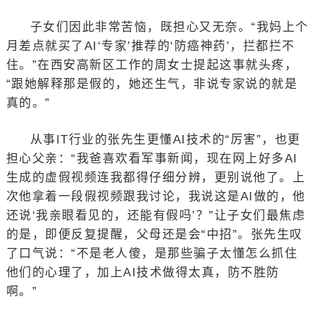
子女们因此非常苦恼，既担心又无奈。“我妈上个
月差点就买了AI‘专家’推荐的‘防癌神药’，拦都拦不
住。”在西安高新区工作的周女士提起这事就头疼，
“跟她解释那是假的，她还生气，非说专家说的就是
真的。”
从事IT行业的张先生更懂AI技术的“厉害”，也更
担心父亲：“我爸喜欢看军事新闻，现在网上好多AI
生成的虚假视频连我都得仔细分辨，更别说他了。上
次他拿着一段假视频跟我讨论，我说这是AI做的，他
还说‘我亲眼看见的，还能有假吗’？”让子女们最焦虑
的是，即便反复提醒，父母还是会“中招”。张先生叹
了口气说：“不是老人傻，是那些骗子太懂怎么抓住
他们的心理了，加上AI技术做得太真，防不胜防
啊。”