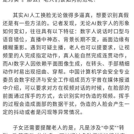
其实AI人工换脸无论做得多逼真，想要识别真假
还是有一些方法的。记者发现，无论AI数字人的形象
如何变幻，往往具有以下特征：数字人说话时口型与
语音错位，直播中神态、背景长期不变，画面边缘有
模糊重影。遇到可疑主播，老人也可以提要求，让视
频里的人完成指定动作，真人能自然完成连贯动作，
而AI数字人因依赖平面图像生成，在转头、手部精细
动作时易出现扭曲、穿帮。中国计算机学会安全专业
委员会数字经济与安全工作组成员方宇曾在媒体报道
中介绍，可以要求对方在视频对话的时候，在脸部的
前面通过挥手的方式，去识别实时伪造的视频。挥手
的过程会造成面部的数据干扰，伪造的人脸会产生一
定的抖动或者是闪现等异常情况。
子女还需要提醒老人的是，凡是涉及“中奖”“转