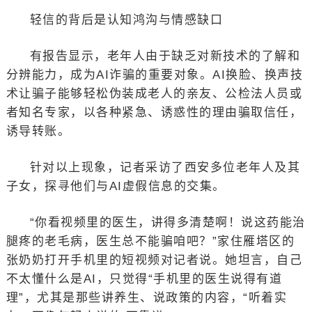
轻信的背后是认知鸿沟与情感缺口
有报告显示，老年人由于缺乏对新技术的了解和
分辨能力，成为AI诈骗的重要对象。AI换脸、换声技
术让骗子能够轻松伪装成老人的亲友、公检法人员或
者知名专家，以各种紧急、诱惑性的理由骗取信任，
诱导转账。
针对以上现象，记者采访了西安多位老年人及其
子女，探寻他们与AI虚假信息的交集。
“你看视频里的医生，讲得多清楚啊！说这药能治
腿疼的老毛病，医生总不能骗咱吧？”家住雁塔区的
张奶奶打开手机里的短视频对记者说。她坦言，自己
不太懂什么是AI，只觉得“手机里的医生说得有道
理”，尤其是那些讲养生、说政策的内容，“听着实