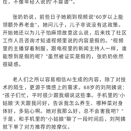
在，不像年轻人说的‘不靠谱’”。
张奶奶说，前些日子她刷到视频说“60岁以上能
领额外养老金”，她问儿子，儿子非说没有这政策。
开始她还以为儿子怕麻烦故意这么说，后来找了社区
工作人员咨询才知道视频里说的内容是假的。“视频
里的主播穿着制服，跟电视里的新闻主持人一样，谁
能想到是假的呢？”虽然被证实是假的，张奶奶依然
很疑惑。
老人们之所以容易相信AI生成的内容，除了对技
术的陌生，更源于情感上的需求。68岁的刘阿姨说：
“孩子们忙，平时很少跟我细说这些事。手机里的‘小
姑娘’天天跟我问好，告诉我怎么养生、哪种菜对身
体好，多贴心啊。她对我那么好，总不会害我吧？”
于是，和手机里的“小姑娘”聊了一段时间后，刘阿姨
就下单了对方推荐的按摩仪。