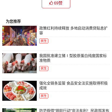
69
赞
为您推荐
政策红利持续释放 多地启动消费贷贴息扩
容
民生
我国批准建立猪Ⅰ型胶原蛋白纯度国家标
准物质
民生
强化全链条监管 食品安全法实施取得积极
成效
民生
防范假借“银龄行动”非法牟利！民政部发布