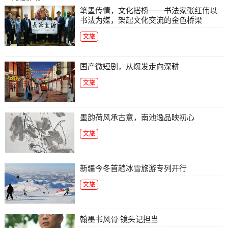
笔墨传情，文化搭桥——书法家张红伟以
书法为媒，架起文化交流的金色桥梁
文旅
国产微短剧，从爆发走向深耕
文旅
墨韵荷风承古意，南池逸品映初心
文旅
新疆今冬首趟冰雪旅游专列开行
文旅
翰墨书风骨 镜头记担当