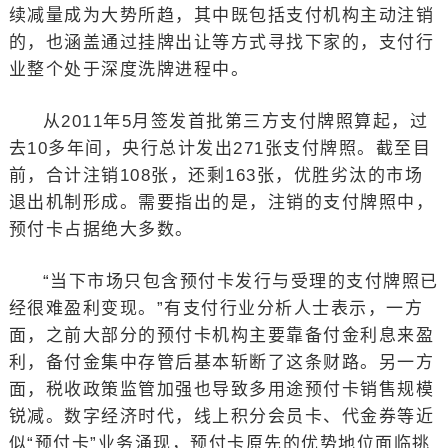
续减量成为大势所趋，其中既包括支付机构主动注销
的，也涵盖通过挂牌出让等方式寻找下家的，支付行
业整个处于深度洗牌进程中。
从2011年5月签发首批第三方支付牌照算起，过
去10多年间，央行总计发出271张支付牌照。截至目
前，合计注销108张，还剩163张，优胜劣汰的市场
退出机制形成。需要指出的是，注销的支付牌照中，
预付卡占据绝大多数。
“当下市场只包含预付卡发行与受理的支付牌照已
经很难盈利变现。”有支付行业分析人士表示，一方
面，之前大部分的预付卡机构主要靠备付金利息来盈
利，备付金集中存管后基本斩断了这条财路。另一方
面，税收政策监管加强也导致多用途预付卡销售规模
锐减。数字经济时代，线上积分会员卡、代金券等近
似“预付卡”业务涌现，预付卡原先的优势地位面临挑