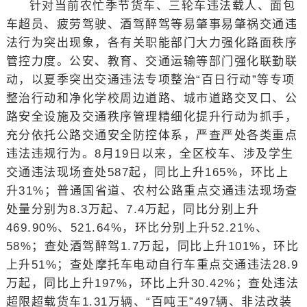
针对当前农忙季节货车、三轮车违法载人、面包
车超员、疲劳驾驶、酒驾醉驾等易肇事易肇祸交通违
法行为突出现象，各有关职能部门大力强化路面秩序
管控力度。公安、教育、交通运输等部门强化联勤联
动，以夏季突出交通违法专项整治“百日行动”等专项
整治行动和净化学校周边道路、城市道路交叉口、公
路安全设施及交通秩序管理精细化提升行动为抓手，
充分依托公路交通安全防控体系，严查严处各类重点
违法违规行为。8月19日以来，全区校车、涉及学生
交通违法现场查处587起，同比上升165%，环比上
升31%；普通国省道、农村公路重点交通违法现场查
处量分别为8.3万起、7.4万起，同比分别上升
469.90%、521.64%，环比分别上升52.21%、
58%；查处酒驾醉驾1.7万起，同比上升101%，环比
上升51%；查处摩托车电动自行车重点交通违法28.9
万起，同比上升197%，环比上升30.42%；查处违法
超限超载货车1.31万辆、“百吨王”497辆、非法改装