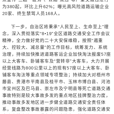
为380起，环比上升62%；曝光高风险道路运输企业
20家、终生禁驾人员168人。
下一步，自治区将秉承“人民至上、生命至上”理
念，深入贯彻落实“8•19”全区道路交通安全工作会议
精神，全力做好党的二十大安保维稳，按照“遏重
大、控较大、减总量”的工作目标，统筹发力、系统
治理，持续加快推进道路客运企业加快淘汰报废57座
以上大客车、卧铺客车及“营转非”大客车，大力开展
经营线路为800公里以上的现有57座以上大客车、卧
铺客车淘汰等重点领域专项整治；持续加大对梧州市
藤县、贵港市平南县及桂平市、玉林市博白县、河池
市宜州区及巴马县、崇左市及宁明县等死亡道路交通
事故特别是较大事故多发的重点地区挂牌整治力度，
推动事故多发地区进一步健全道路交通安全责任体
系，复盘整改事故暴露的问题隐患，强化道路交通安