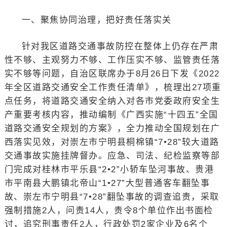
一、聚焦协同治理，把好责任落实关
针对我区道路交通事故防控在整体上仍存在严肃
性不够、主观努力不够、工作压实不够、监管责任落
实不够等问题，自治区联席办于8月26日下发《2022
年全区道路交通安全工作责任清单》，梳理出27项重
点任务，将道路交通安全纳入对各市党委政府安全生
产重要考核内容，推动编制《广西实施“十四五”全国
道路交通安全规划的方案》，全力推动全国规划在广
西落实见效，对崇左市宁明县桐棉镇“7•28”较大道路
交通事故实施挂牌督办。应急、司法、纪检监察等部
门完成对桂林市平乐县“2•2”小轿车坠河事故、贵港
市平南县大鹏镇北帝山“1•27”大型普通客车翻坠事
故、崇左市宁明县“7•28”翻坠事故的调查追责，采取
强制措施2人，问责14人，责令8个单位作出书面检
讨，追究刑事责任2人，行政处罚2家企业及6名个