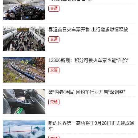
交通
春运首日火车票开售 出行需求燃情释放
交通
12306新规：积分可换火车票也能“升舱”
交通
破“内卷”困局 网约车行业开启“深调整”
交通
新的世界第一高桥将于9月28日正式建成通
车