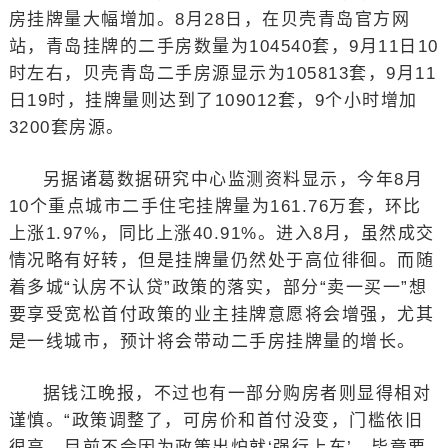
房挂牌量大幅增加。8月28日，在贝壳青岛官方网
站，青岛挂牌的二手房数量为104540套，9月11日10
时左右，贝壳青岛二手房源显示为105813套，9月11
日19时，挂牌量则达到了109012套，9个小时增加
3200套房源。
另据诸葛数据研究中心监测资料显示，今年8月
10个重点城市二手住宅挂牌量为161.76万套，环比
上涨1.97%，同比上涨40.91%。进入8月，虽然成交
情况略有好转，但是挂牌量仍然处于高位徘徊。而随
着多城“认房不认贷”政策的落实，部分“卖一买一”想
要享受宽松首付政策的业主挂牌意愿将会增强，尤其
是一线城市，预计将会带动二手房挂牌量的增长。
据钱江晚报，不过也有一部分购房者则显得相对
谨慎。“政策调整了，可房价和首付没变，门槛依旧
很高。目前不会因为政策出炉就‘强行上车’，毕竟要