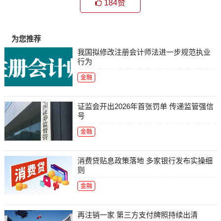
184
赞
为您推荐
我国拟修改注册会计师法进一步规范执业
行为
金融
证监会开出2026年首张罚单 传递监管强信
号
金融
消费贷贴息政策落地 多家银行发布实操细
则
金融
再注销一家 第三方支付牌照持续出清