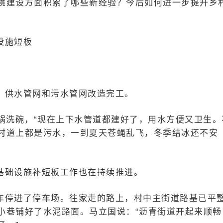
境建设方面积累了哪些新经验？今后如何进一步提升乡
设施短板
，供水管网和污水管网改造完工。
锅洗碗，“现在上下水管道都建好了，用水方便又卫生。
村道上都是污水，一到夏天苍蝇乱飞，冬季结冰还不安
基础设施补短板工作也在持续推进。
车停进了停车场。往家走的路上，村中主街道路基已平
小巷铺好了水泥路面。马立国说：“沥青街道开起来顺畅