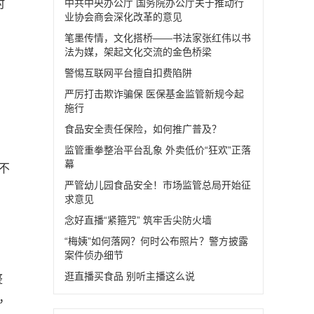
村
中共中央办公厅 国务院办公厅关于推动行
业协会商会深化改革的意见
笔墨传情，文化搭桥——书法家张红伟以书
法为媒，架起文化交流的金色桥梁
警惕互联网平台擅自扣费陷阱
严厉打击欺诈骗保 医保基金监管新规今起
施行
食品安全责任保险，如何推广普及？
监管重拳整治平台乱象 外卖低价“狂欢”正落
幕
不
严管幼儿园食品安全！市场监管总局开始征
求意见
念好直播“紧箍咒” 筑牢舌尖防火墙
“梅姨”如何落网？何时公布照片？警方披露
案件侦办细节
逛直播买食品 别听主播这么说
整
，