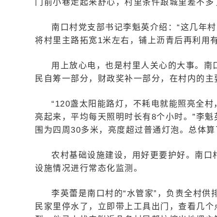
门前小巷走起来舒心，村里条件跟城里差不多
南口村党支部书记李魁英介绍：“这几年
将村里主路拓宽1米左右，铺上沥青后再利用
用上放心电，也是村里人关心的大事。南
民自筹一部分，财政奖补一部分，在村内的主
“120盏太阳能路灯，不耗电就能照亮全
亮起来，平均每天照明时长有8个小时。”李魁
围为四周30多米，亮度超过普通灯泡。总体
农村基础设施建设，用好更要护好。南口
设施情况进行常态化监测。
李英蕾是南口村的“水管家”，负责全村
民家里停水了，立即带上工具出门，查看几个