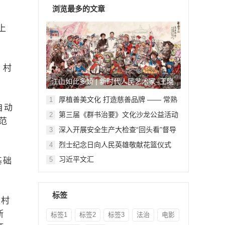
浏览最多的文章
上
，村
江山如此多娇 | 新时代人民艺术家–王晓
鹏
厚植善美文化 打造慈善品牌 —— 常熟
1
自动
举行六个慈善文化教育基地授牌仪式
第三届《群书治要》文化沙龙公益活动
2
范
在北京顺利举行
深入开展安全生产大检查“回头看”督导
3
检查
烈士纪念日向人民英雄敬献花篮仪式
4
习近平文汇
5
基础
标签
名村
断
标签1
标签2
标签3
法治
电影