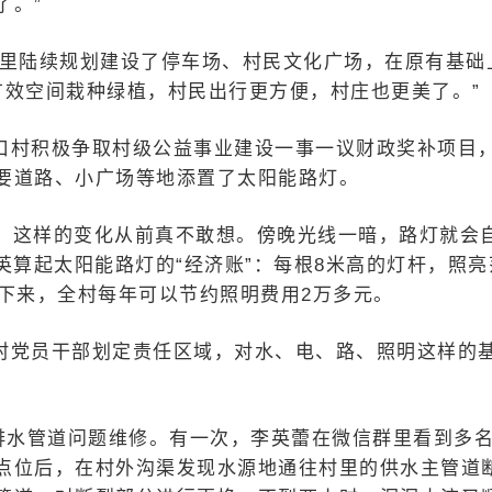
了。”
村里陆续规划建设了停车场、村民文化广场，在原有基础
有效空间栽种绿植，村民出行更方便，村庄也更美了。”
口村积极争取村级公益事业建设一事一议财政奖补项目
要道路、小广场等地添置了太阳能路灯。
村，这样的变化从前真不敢想。傍晚光线一暗，路灯就会
英算起太阳能路灯的“经济账”：每根8米高的灯杆，照亮
算下来，全村每年可以节约照明费用2万多元。
村党员干部划定责任区域，对水、电、路、照明这样的
供排水管道问题维修。有一次，李英蕾在微信群里看到多
点位后，在村外沟渠发现水源地通往村里的供水主管道