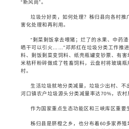
“新风尚”。
垃圾分好类，如何处理？秭归县向各村推
害化处理和再利用。
“剩菜剩饭拿去喂猪；烂了的水果、中药
晒干可以引火……”邓邦红在垃圾分类工作推
料、剩饭剩菜变饲料、纸壳瓶罐变钞票、有害
米秸秆粉碎做成了牲畜饲料，云盘村将玻璃瓶
村。
生活垃圾就地分类减量，垃圾少出村、不
河口镇农户垃圾源头分类减量率达70%，农村
作为国家重点生态功能区和三峡库区重要
秭归县是脐橙之乡，也分布着60多家养殖