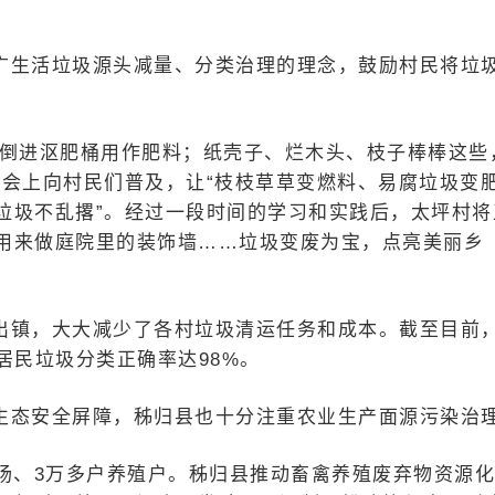
广生活垃圾源头减量、分类治理的理念，鼓励村民将垃
渣倒进沤肥桶用作肥料；纸壳子、烂木头、枝子棒棒这些
进会上向村民们普及，让“枝枝草草变燃料、易腐垃圾变
垃圾不乱撂”。经过一段时间的学习和实践后，太坪村将
用来做庭院里的装饰墙……垃圾变废为宝，点亮美丽乡
出镇，大大减少了各村垃圾清运任务和成本。截至目前
居民垃圾分类正确率达98%。
生态安全屏障，秭归县也十分注重农业生产面源污染治
场、3万多户养殖户。秭归县推动畜禽养殖废弃物资源