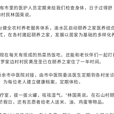
还有市里的医护人员定期来给我们检查身体，日子过得舒
的村民林国英说。
为健全农村养老服务体系，渝水区启动颐养之家医养结
式，在各村建起颐养之家，发展以居家为基础的多样化
，现在每天有现成的热菜热饭吃，还能和老伙伴们一起打
镇罗家边村村民黄茂圣已在颐养之家住了一年时间。
与新余市中医院对接，由市中医院委派医生定期到各村坐
，为每位老人建立健康档案，定期体检。
诊疗室，拔一拔火罐，祛祛湿气。”林国英说。在石山村
节假日，还有志愿者给老人送米、油、鸡蛋等物品。