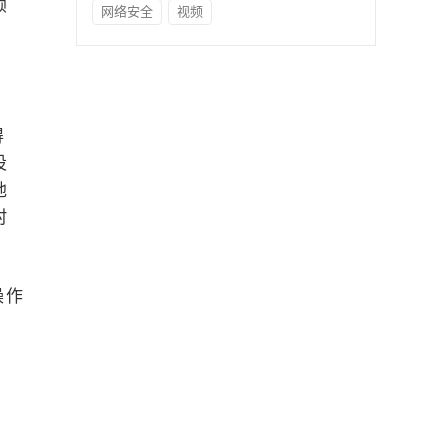
顺
网络安全
视频
得
设
地
村
操作