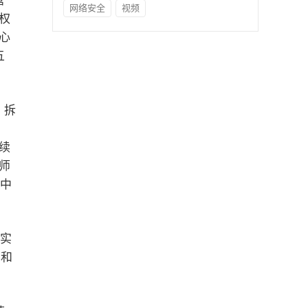
营
网络安全
视频
权
心
五
》拆
续
师
系中
核实
心和