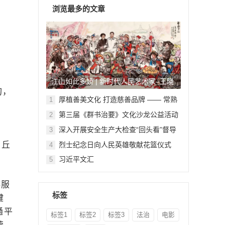
浏览最多的文章
江山如此多娇 | 新时代人民艺术家–王晓
旬，
鹏
厚植善美文化 打造慈善品牌 —— 常熟
1
举行六个慈善文化教育基地授牌仪式
第三届《群书治要》文化沙龙公益活动
2
在北京顺利举行
深入开展安全生产大检查“回头看”督导
3
检查
商丘
烈士纪念日向人民英雄敬献花篮仪式
4
。
习近平文汇
5
排服
标签
键
通平
标签1
标签2
标签3
法治
电影