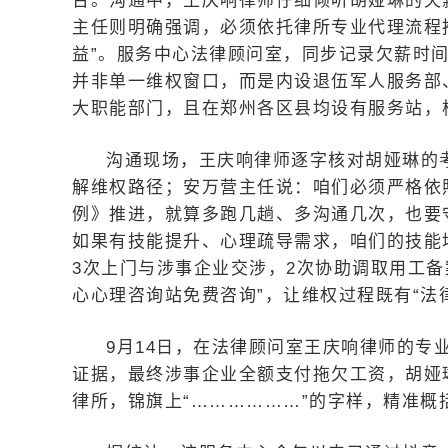
台。沟通中，王庆响律师仔细倾听胡娅琳的欠
主任则明确强调，必须依托律所专业代理流程
益”。服务中心法律顾问室，同步记录欠薪时
并非单一维权窗口，而是内设退伍军人服务部
大职能部门，且在郑州各区县均设有服务站，
沟通现场，王庆响律师逐字核对胡娅琳的
解维权路径；安万营主任说：咱们必须严格依
例》推进，就算多跑几趟、多沟通几次，也要
如果有技能提升、心理疏导需求，咱们的技能
3次上门与涉事企业交涉，2次协助调取用工
心心理咨询站免费咨询”，让维权过程既有“法律
9月14日，在法律顾问室王庆响律师的专
证据，最终涉事企业全额支付拖欠工资，胡娅
律所，锦旗上“………………”的字样，精准概