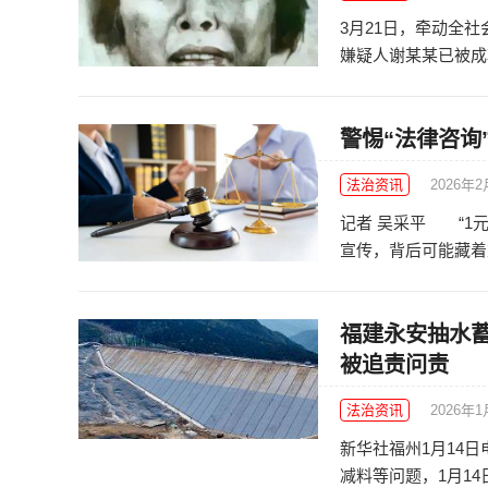
3月21日，牵动全
嫌疑人谢某某已被成功
警惕“法律咨询”
法治资讯
2026年
记者 吴采平 “1元
宣传，背后可能藏着重
福建永安抽水
被追责问责
法治资讯
2026年1
新华社福州1月14
减料等问题，1月14