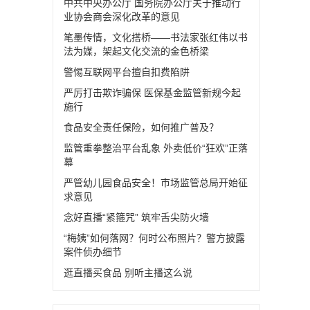
中共中央办公厅 国务院办公厅关于推动行
业协会商会深化改革的意见
笔墨传情，文化搭桥——书法家张红伟以书
法为媒，架起文化交流的金色桥梁
警惕互联网平台擅自扣费陷阱
严厉打击欺诈骗保 医保基金监管新规今起
施行
食品安全责任保险，如何推广普及？
监管重拳整治平台乱象 外卖低价“狂欢”正落
幕
严管幼儿园食品安全！市场监管总局开始征
求意见
念好直播“紧箍咒” 筑牢舌尖防火墙
“梅姨”如何落网？何时公布照片？警方披露
案件侦办细节
逛直播买食品 别听主播这么说