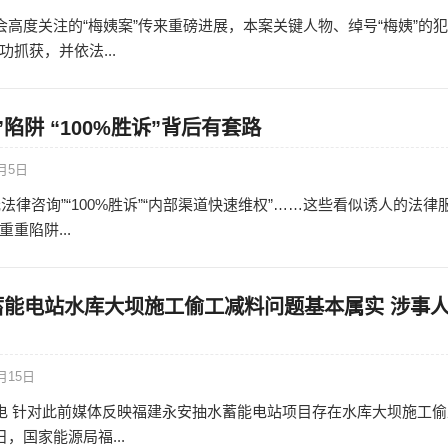
社会高度关注的“梅姨案”传来重磅进展，本案关键人物、绰号“梅姨”的
抓获，并依法...
陷阱 “100%胜诉”背后有套路
2月5日
法律咨询”“100%胜诉”“内部渠道快速维权”……这些看似诱人的法律
重陷阱...
蓄能电站水库大坝施工偷工减料问题基本属实 涉事
月15日
日电 针对此前媒体反映福建永安抽水蓄能电站项目存在水库大坝施工偷
日，国家能源局福...