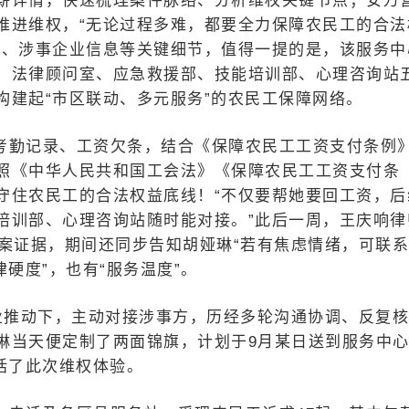
薪详情，快速梳理案件脉络、分析维权关键节点；安万
推进维权，“无论过程多难，都要全力保障农民工的合法
间、涉事企业信息等关键细节，值得一提的是，该服务中
、法律顾问室、应急救援部、技能培训部、心理咨询站
构建起“市区联动、多元服务”的农民工保障网络。
考勤记录、工资欠条，结合《保障农民工工资支付条例
照《中华人民共和国工会法》《保障农民工工资支付条
守住农民工的合法权益底线！“不仅要帮她要回工资，后
培训部、心理咨询站随时能对接。”此后一周，王庆响律
备案证据，期间还同步告知胡娅琳“若有焦虑情绪，可联
硬度”，也有“服务温度”。
业推动下，主动对接涉事方，历经多轮沟通协调、反复
琳当天便定制了两面锦旗，计划于9月某日送到服务中
括了此次维权体验。