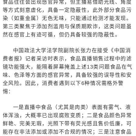
食品往往会出现感官异常，但主播易借助光线、角度
等方式刻意虚化，具备一定隐蔽性，此外部分食品污
染（如重金属）无色无味，只能通过检测才能发现。
第三类聚焦于添加剂滥用与保质期欺诈，这类问题虽
然在感官上有迹可循，但仍具备较强的隐蔽性。
中国政法大学法学院副院长张力在接受《中国消
费者报》记者采访时表示，食品直播销售过程中的滤
镜功能强大，能隔着屏幕掩盖上述13类问题食品在气
味、色泽等方面的感官异常，具备较强的误导性和安
全风险。因此，消费者遇到以下6种情况需格外警
惕：
一是直播中食品（尤其是肉类）表面有雾气、液
体浑浊，大概率已出现腐败变质；二是食品颜色异常
鲜艳、完美无瑕，光照下带有荧光感且售价低廉，可
能存在非法添加或添加不合规的情况；三是注意食品