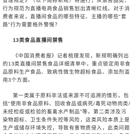
管理规定》（以下简称新规）将施行，从禁售品类、
行为规范为直播电商食品销售划出清晰红线。对于消
费者来说，直播间食品的哪些特征、主播的哪些“套
路”行为需要格外警惕？
13类食品直播间禁售
《中国消费者报》记者梳理发现，新规明确列出
的13类直播间禁售食品详细清单中，重点锁定用非食
品原料生产食品、致病性微生物超标食品、添加剂滥
用3个方面。
第一类属于原料非法或来源不可追溯的情形，包
括“使用非食品原料、回收食品或病死/毒死动物肉类/
未经检疫或检验的畜禽水产制品”等。第二类涉及污
染物超标、卫生条件失控等风险，这类风险本质上是
生产或储存环境失控，导致有害物质侵入，此类问题