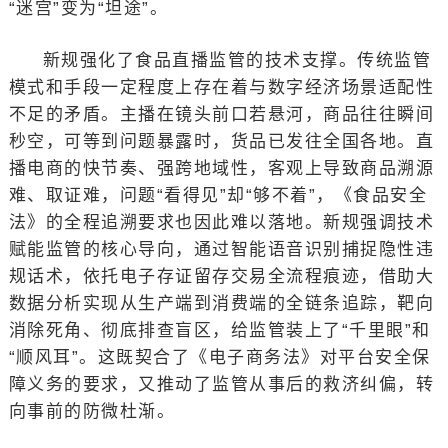
“迷宫”变为“坦途”。
新规强化了食品直播监管的技术支撑。传统监管
模式和手段一定程度上存在着与数字经济场景适配性
不足的矛盾。主播在镜头前口若悬河，商品往往瞬间
秒空，可等到问题暴露时，货品已发往全国各地。直
播电商的快节奏、强跨地域性，客观上导致商品溯源
难、取证难，问题“看得见”却“够不着”，《食品安全
法》的全程追溯要求也因此难以落地。新规强调技术
赋能监管的核心导向，通过智能语音识别捕捉隐性违
规话术，依托电子存证留存交易全流程痕迹，借助大
数据分析实现从生产端到消费端的全链条追踪，靶向
消除死角、彻底排查盲区，给监管装上了“千里眼”和
“顺风耳”。这既契合了《电子商务法》对平台安全保
障义务的要求，又推动了监管从事后的救济纠偏，转
向事前的防微杜渐。