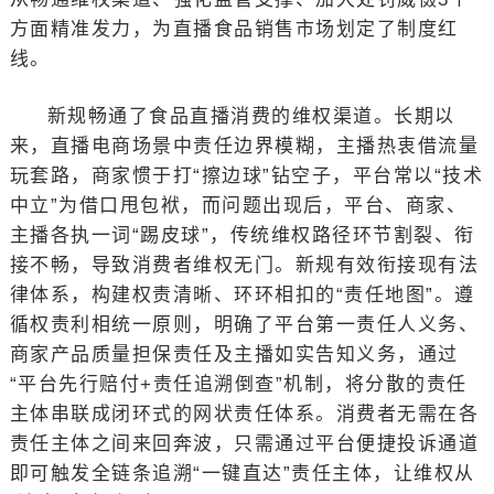
方面精准发力，为直播食品销售市场划定了制度红
线。
新规畅通了食品直播消费的维权渠道。长期以
来，直播电商场景中责任边界模糊，主播热衷借流量
玩套路，商家惯于打“擦边球”钻空子，平台常以“技术
中立”为借口甩包袱，而问题出现后，平台、商家、
主播各执一词“踢皮球”，传统维权路径环节割裂、衔
接不畅，导致消费者维权无门。新规有效衔接现有法
律体系，构建权责清晰、环环相扣的“责任地图”。遵
循权责利相统一原则，明确了平台第一责任人义务、
商家产品质量担保责任及主播如实告知义务，通过
“平台先行赔付+责任追溯倒查”机制，将分散的责任
主体串联成闭环式的网状责任体系。消费者无需在各
责任主体之间来回奔波，只需通过平台便捷投诉通道
即可触发全链条追溯“一键直达”责任主体，让维权从