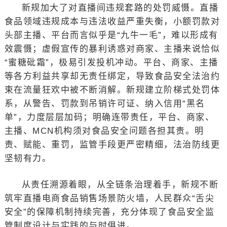
新规加大了对直播间违规套路的处罚威慑。直播
食品领域违规成本与违法收益严重失衡，小额罚款对
头部主播、平台而言似乎是“九牛一毛”，难以形成有
效震慑；虚假宣传的暴利诱惑对商家、主播来说恰似
“蜜糖砒霜”，极易引发投机冲动。平台、商家、主播
等各方利益共享却无责任绑定，导致食品安全法治约
束在流量狂欢中被不断消解。新规建立阶梯式处罚体
系，从警告、罚款到吊销许可证、纳入信用“黑名
单”，力度层层加码；明确连带责任，平台、商家、
主播、MCN机构须对食品安全问题各担其责。明
责、赋能、重罚，监管手段更严密精细，法治防线更
坚韧有力。
从责任溯源着眼，从全链条治理着手，新规不断
筑牢直播电商食品销售场景防火墙，人民群众“舌尖
安全”的保障机制持续完善，充分体现了食品安全监
管制度设计与实践的与时俱进。