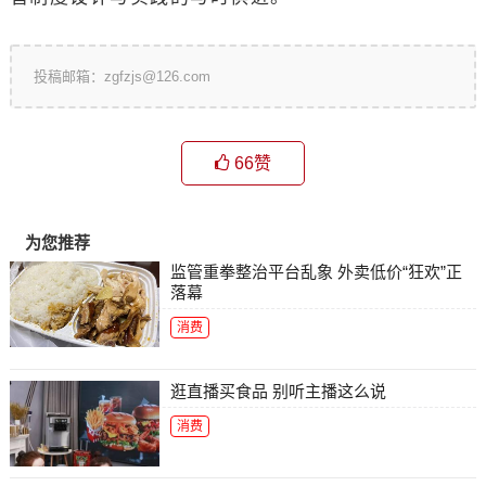
投稿邮箱：zgfzjs@126.com
66
赞
为您推荐
监管重拳整治平台乱象 外卖低价“狂欢”正
落幕
消费
逛直播买食品 别听主播这么说
消费