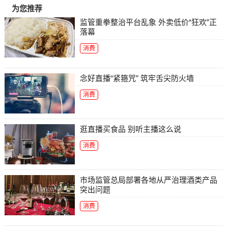
为您推荐
监管重拳整治平台乱象 外卖低价“狂欢”正
落幕
消费
念好直播“紧箍咒” 筑牢舌尖防火墙
消费
逛直播买食品 别听主播这么说
消费
市场监管总局部署各地从严治理酒类产品
突出问题
消费