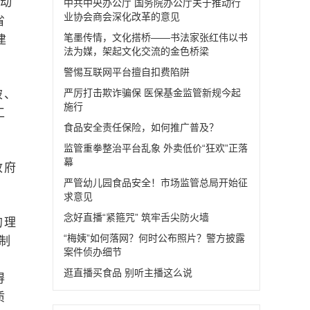
行动
中共中央办公厅 国务院办公厅关于推动行
业协会商会深化改革的意见
省
笔墨传情，文化搭桥——书法家张红伟以书
建
法为媒，架起文化交流的金色桥梁
警惕互联网平台擅自扣费陷阱
严厉打击欺诈骗保 医保基金监管新规今起
破、
施行
工
食品安全责任保险，如何推广普及？
监管重拳整治平台乱象 外卖低价“狂欢”正落
幕
政府
严管幼儿园食品安全！市场监管总局开始征
求意见
念好直播“紧箍咒” 筑牢舌尖防火墙
的理
“梅姨”如何落网？何时公布照片？警方披露
制
案件侦办细节
逛直播买食品 别听主播这么说
得
质