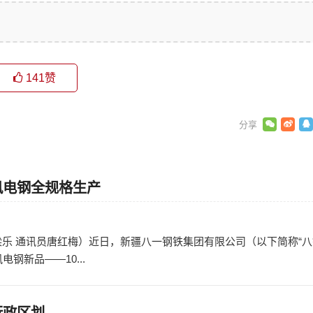
141
赞
风电钢全规格生产
日
梁乐 通讯员唐红梅）近日，新疆八一钢铁集团有限公司（以下简称“八
钢新品——10...