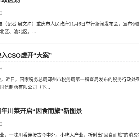
行政区划
7日
日电（记者 周文冲）重庆市人民政府11月6日举行新闻发布会，宣布调
区、渝北区，...
入CSO虚开“大案”
5日
，近日，国家税务总局郑州市税务局第一稽查局发布的税务行政处
信制药有限公司（下...
百年川菜开启“因食而旅”新图景
3日
业，一味川香连接古今中外。小吃大产业，折射出“因食而旅”的消费