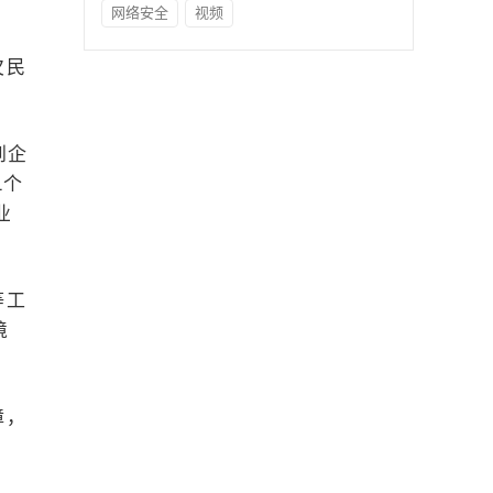
网络安全
视频
欠民
到企
1个
业
等工
境
障，