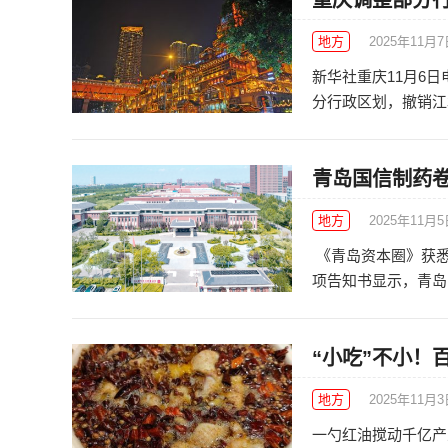
重庆调整部分
地方
2025年11月
新华社重庆11月6
分行政区划，撤销江北
青岛国信制药卷
地方
2025年11月
《青岛资本圈》获悉
项告知书显示，青岛国
“小吃”不小！
地方
2025年11月
一勺红油搅动千亿产