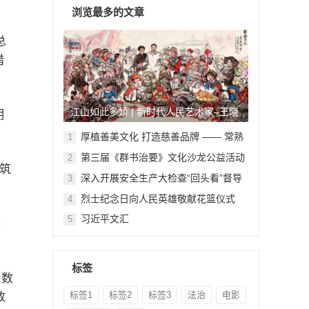
浏览最多的文章
总
措
江山如此多娇 | 新时代人民艺术家–王晓
明
鹏
厚植善美文化 打造慈善品牌 —— 常熟
1
举行六个慈善文化教育基地授牌仪式
第三届《群书治要》文化沙龙公益活动
2
筑
在北京顺利举行
深入开展安全生产大检查“回头看”督导
3
检查
烈士纪念日向人民英雄敬献花篮仪式
4
习近平文汇
5
改
标签
标数
标签1
标签2
标签3
法治
电影
政