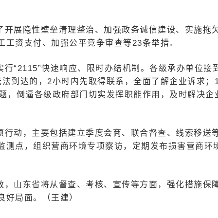
了开展隐性壁垒清理整治、加强政务诚信建设、实施拖
工工资支付、加强公平竞争审查等23条举措。
行“2115”快速响应、限时办结机制。各级承办单位接
无法到达的，2小时内先取得联系，全面了解企业诉求；
问题，倒逼各级政府部门切实发挥职能作用，及时解决企
项行动，主要包括建立季度会商、联合督查、线索移送
监测点，组织营商环境专项察访，定期发布损害营商环
效，山东省将从督查、考核、宣传等方面，强化措施保
良好局面。（王建）