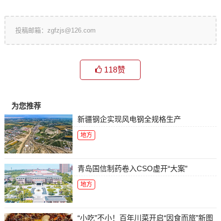
投稿邮箱：zgfzjs@126.com
118
赞
为您推荐
新疆钢企实现风电钢全规格生产
地方
青岛国信制药卷入CSO虚开“大案”
地方
“小吃”不小！百年川菜开启“因食而旅”新图