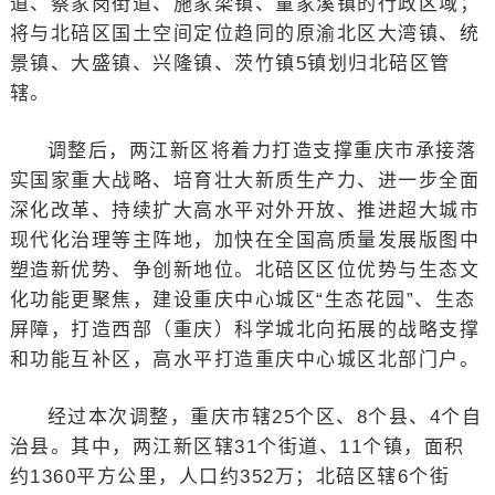
道、蔡家岗街道、施家梁镇、童家溪镇的行政区域；
将与北碚区国土空间定位趋同的原渝北区大湾镇、统
景镇、大盛镇、兴隆镇、茨竹镇5镇划归北碚区管
辖。
调整后，两江新区将着力打造支撑重庆市承接落
实国家重大战略、培育壮大新质生产力、进一步全面
深化改革、持续扩大高水平对外开放、推进超大城市
现代化治理等主阵地，加快在全国高质量发展版图中
塑造新优势、争创新地位。北碚区区位优势与生态文
化功能更聚焦，建设重庆中心城区“生态花园”、生态
屏障，打造西部（重庆）科学城北向拓展的战略支撑
和功能互补区，高水平打造重庆中心城区北部门户。
经过本次调整，重庆市辖25个区、8个县、4个自
治县。其中，两江新区辖31个街道、11个镇，面积
约1360平方公里，人口约352万；北碚区辖6个街