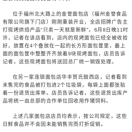
位于福州北大路上的金誉面包店（福州金誉食品
有限公司旗下门店）刚刚重装开业，全店招牌广告主
打现烤烘焙产品“只卖一天就是新鲜”。6月8日晚11时
许，记者在该店看到，店内的现烤面包已经全被收拾
好，放置在4个叠放在一起的长方形面包筐里，最上
面的面包筐中整整齐齐放着9块现烤面包，店员告诉
记者，这些现烤面包将送回总厂统一销毁处理。
在另一家连锁面包店华丰贺氏鼓西店，记者看到
未售完的食品被打包进2个垃圾袋，每袋上面都张贴
着一份退货出库单。店员告诉记者，这些退货出库产
品将统一由总部的合作单位回收用作猪饲料。
上述几家面包店店员均表示，按公司规定，这些
日鲜食品并不会因未能销售完而打折促销。