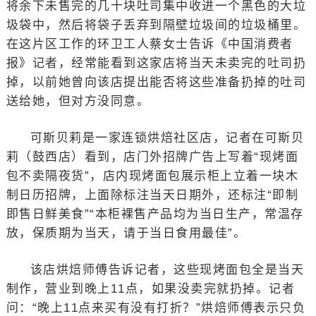
将余下未售完的几十块吐司集中收进一个黑色的大垃
圾袋中，然后将袋子丢弃到隔壁垃圾间的垃圾桶里。
在这片区工作的环卫工人蔡女士告诉《中国消费者
报》记者，经常能看到这家店将当天未卖完的吐司扔
掉，以前她曾向该店提出能否将这些准备扔掉的吐司
送给她，但对方没同意。
可斯贝莉是一家连锁烘焙社区店，记者在可斯贝
莉（鼓西店）看到，店门外招牌广告上写着“现烤面
包不卖隔夜货”，店内现烤面包展示柜上立着一块木
制日历招牌，上面除标注当天日期外，还标注“即制
即售日鲜美食”“本柜裸售产品均为当日生产，常温存
放，保质期为当天，请于当日食用最佳”。
该店烘焙师傅告诉记者，这些现烤面包全是当天
制作，营业到晚上11点，如果没卖完就扔掉。记者
问：“晚上11点来买有没有打折？”烘焙师傅表示只负