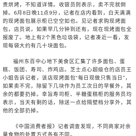
责烘烤，不知道详情。收银员则表示，卖不完就倒
掉。6月8日晚11点9分，记者在店内看到，白天满满
的现烤面包展示柜已空空如也。见记者求购现烤面
包，店员说，如果早几分钟到还有，现在现烤面包全
报废了。地上有2个黑色垃圾袋，记者凑近一看，发
现每袋大约有几十块面包。
福州东百中心地下美食区汇集了许多面包、蛋
糕、饭团、寿司、炸鸡店。芝士点心超级仓的店员王
小姐告诉记者，该店现烤面包“每日现做只售当日”，
如果卖不完，除留下几块作为员工次日的早餐外，其
余的都要扔掉。幸旨寿司柜、半糖蛋糕柜的服务员均
表示，当天有剩的话，除送一点给隔壁档分享外，其
他的全部扔掉。
《中国消费者报》记者调查发现，不同商家对余
量食物的处置方式各有不同。