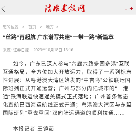
-
+
您的位置
>
首页
>
地方
>
“丝路”再起航 广东谱写共建“一带一路”新篇章
来源: 证券日报
2023年10月18日 13:16
如今，广东已深入参与“六廊六路多国多港”互联
互通格局，全方位加大开放运力，取得了一系列标志
性进展：从粤港澳大湾区始发的“中吉乌”公铁联运国
际班列正式开通运营；广州与部分内陆城市的“一港
通”铁海联运快速通关模式正式落地；广州首条常态
化直航巴西海运航线正式开通；粤港澳大湾区与东盟
国际班列“重去重回”双向陆运通道的顺利拉通……
本报记者 王镜茹