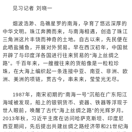
见习记者 刘晓一
烟波浩渺、岛礁星罗的南海，孕育了悠远深厚的
中华文明。珠江奔腾而来，与南海相遇，创造了珠江
三角洲这片丰饶而神奇的土地。自古以来，先民便在
此晒盐捕鱼，开展对外贸易。早在西汉初年，中国就
开辟了与印度洋各国进行往来贸易的“海上丝绸之
路”。千百年来，一艘艘往来的货船像是一粒粒珍
珠，在大海上编织起一条连接中亚、南亚、非洲、欧
洲、美洲的项链，贯古今，串未来，莹莹光无尽。
1987年，南宋初期的“南海一号”沉船在广东阳江
海域被发现，船上的银铜货币、瓷器、铁器等浮现于
世人眼前，唤醒了古代“海上丝绸之路”的光辉岁月。
2013年秋，习近平主席在访问哈萨克斯坦、印度尼
西亚期间，先后提出共建丝绸之路经济带和21世纪海