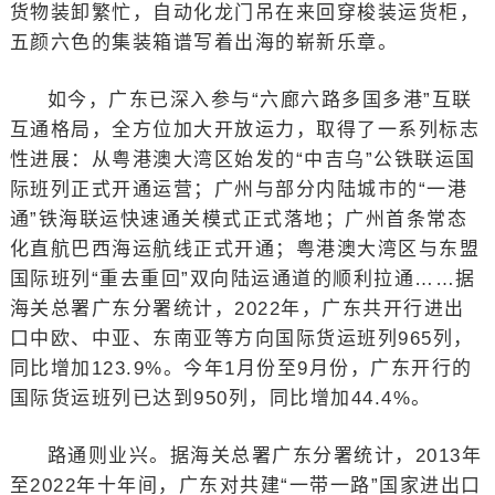
货物装卸繁忙，自动化龙门吊在来回穿梭装运货柜，
五颜六色的集装箱谱写着出海的崭新乐章。
如今，广东已深入参与“六廊六路多国多港”互联
互通格局，全方位加大开放运力，取得了一系列标志
性进展：从粤港澳大湾区始发的“中吉乌”公铁联运国
际班列正式开通运营；广州与部分内陆城市的“一港
通”铁海联运快速通关模式正式落地；广州首条常态
化直航巴西海运航线正式开通；粤港澳大湾区与东盟
国际班列“重去重回”双向陆运通道的顺利拉通……据
海关总署广东分署统计，2022年，广东共开行进出
口中欧、中亚、东南亚等方向国际货运班列965列，
同比增加123.9%。今年1月份至9月份，广东开行的
国际货运班列已达到950列，同比增加44.4%。
路通则业兴。据海关总署广东分署统计，2013年
至2022年十年间，广东对共建“一带一路”国家进出口