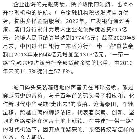
企业出海的亮眼成绩，除了政策的领航，也离不
开金融机构的护航。广东金融机构积极发挥自身优
势，提供多样金融服务。2022年，广发银行通过香
港、澳门分行累计为境内企业提供跨境融资415亿
元，跨境人民币结算量达到1774亿元；截至2023年5
月末，中国进出口银行广东省分行“一带一路”贷款余
额由2013年末的44亿元增加至1313亿元，“一带一
路”贷款余额占该分行全部贷款余额的比重，由2013
年末的11.3%提升至57.8%。
蛇口码头集装箱落地的声音仍在耳畔接续，像是
穿越历史的音符，与千百年前的码头号子相应和，化
作新时代中华民族“走出去”的节拍。沧海桑田，斗转
星移，跨越山海的脚步依旧，代表着探索、创新、坚
韧的丝路精神在这片土地上延续。在共建“一带一路”
的时代机遇下，因开放而繁荣的广东还将续写怎样的
传奇，令人期待。