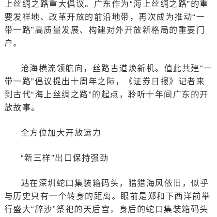
上丝绸之路重大倡议。广东作为“海上丝绸之路”的重
要发祥地、改革开放的前沿地带，再次成为推动“一
带一路”高质量发展、构建对外开放新格局的重要门
户。
沧海横流领航向，丝路古道焕新机。值此共建“一
带一路”倡议提出十周年之际，《证券日报》记者来
到古代“海上丝绸之路”的起点，聆听十年间广东的开
放故事。
全方位加大开放运力
“新三样”出口保持强劲
站在深圳蛇口集装箱码头，猎猎海风依旧，似乎
与历史只有一个转身的距离。眼前是郑和下西洋前举
行盛大“辞沙”祭祀的天后宫，身后的蛇口集装箱码头