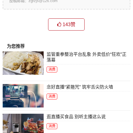
投稿邮箱：zgfzjs@126.com
143
赞
为您推荐
监管重拳整治平台乱象 外卖低价“狂欢”正
落幕
消费
念好直播“紧箍咒” 筑牢舌尖防火墙
消费
逛直播买食品 别听主播这么说
消费