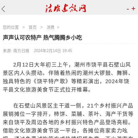
-
+
您的位置
>
首页
>
消费
>
声声认可农特产 热气腾腾乡小吃
来源: 南方日报
2024年2月14日 19:45
2月12日大年初三上午，潮州市饶平县石壁山风
景区内人头攒动。伴随着热闹的潮州大锣鼓、舞狮、
独具特色的《饶平特产歌》等精彩演出，2024年饶
平县文化旅游美食节正式拉开帷幕。
在石壁山风景区主干道一侧，21个乡村振兴产品
展销摊位一字排开，柿饼、菜脯、茶叶、海产干货等
来自饶平及周边各地的乡村振兴特色产品登场亮相。
借助文化旅游美食节这一平台，各摊位商家卖力吆