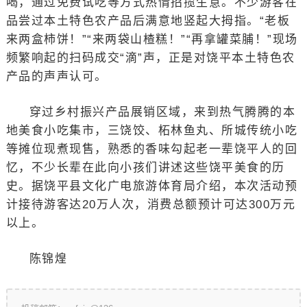
喝，通过免费试吃等方式热情招揽生意。不少游客在
品尝过本土特色农产品后满意地竖起大拇指。“老板
来两盒柿饼！”“来两袋山楂糕！”“再拿罐菜脯！”现场
频繁响起的扫码成交“滴”声，正是对饶平本土特色农
产品的声声认可。
穿过乡村振兴产品展销区域，来到热气腾腾的本
地美食小吃集市，三饶饺、柘林鱼丸、所城传统小吃
等摊位现煮现售，熟悉的香味勾起老一辈饶平人的回
忆，不少长辈在此向小孩们讲述这些饶平美食的历
史。据饶平县文化广电旅游体育局介绍，本次活动预
计接待游客达20万人次，消费总额预计可达300万元
以上。
陈锦煌