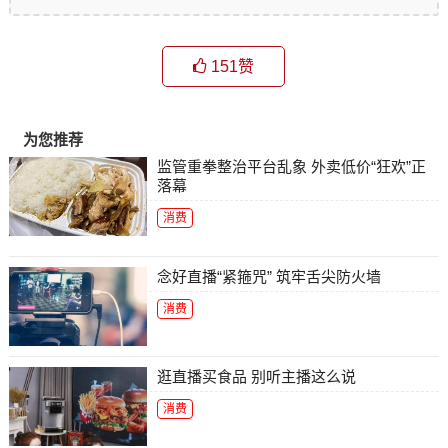
151
赞
为您推荐
监管重拳整治平台乱象 外卖低价“狂欢”正
落幕
消费
念好直播“紧箍咒” 筑牢舌尖防火墙
消费
逛直播买食品 别听主播这么说
消费