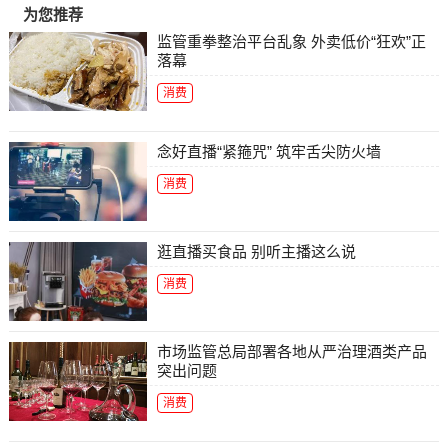
为您推荐
监管重拳整治平台乱象 外卖低价“狂欢”正
落幕
消费
念好直播“紧箍咒” 筑牢舌尖防火墙
消费
逛直播买食品 别听主播这么说
消费
市场监管总局部署各地从严治理酒类产品
突出问题
消费