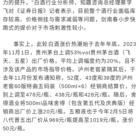
力的提升。”白酒行业分析师、知趣咨询总经理蔡学
飞对《证券日报》记者表示，目前整个酒行业面临库
存较高、价格倒挂与需求减弱等问题，剑南春小步快
跑式的提价对于市场刺激性较小。
事实上，此轮白酒涨价热潮始于去年年底。2023
年11月1日，贵州茅台上调53%vol贵州茅台酒（飞
天、五星）出厂价格，平均上调幅度约为20%，且不
涉及该产品的市场指导价格。泸州老窖紧随其后，于
去年11月份发布通知称，52度、43度和38度的泸州
老窖60版特曲五码装（500ml×6）经销商结算价，分
别上调至478元/瓶、438元/瓶和428元/瓶。随后，舍
得酒业将500ml品味舍得（包含第五代及庆典版）经
销商出厂价上涨20元/瓶。五粮液也于今年2月5日将
八代普五出厂价从969元/瓶提高至1019元/瓶，涨价
50元/瓶。