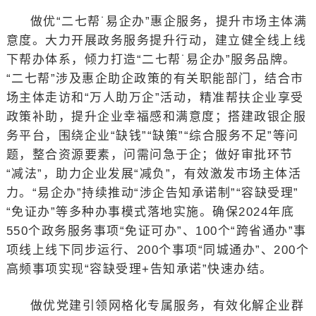
做优“二七帮˙易企办”惠企服务，提升市场主体满
意度。大力开展政务服务提升行动，建立健全线上线
下帮办体系，倾力打造“二七帮˙易企办”服务品牌。
“二七帮”涉及惠企助企政策的有关职能部门，结合市
场主体走访和“万人助万企”活动，精准帮扶企业享受
政策补助，提升企业幸福感和满意度；搭建政银企服
务平台，围绕企业“缺钱”“缺策”“综合服务不足”等问
题，整合资源要素，问需问急于企；做好审批环节
“减法”，助力企业发展“减负”，有效激发市场主体活
力。“易企办”持续推动“涉企告知承诺制”“容缺受理”
“免证办”等多种办事模式落地实施。确保2024年底
550个政务服务事项“免证可办”、100个“跨省通办”事
项线上线下同步运行、200个事项“同城通办”、200个
高频事项实现“容缺受理+告知承诺”快速办结。
做优党建引领网格化专属服务，有效化解企业群