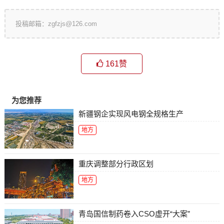
投稿邮箱：zgfzjs@126.com
161
赞
为您推荐
新疆钢企实现风电钢全规格生产
地方
重庆调整部分行政区划
地方
青岛国信制药卷入CSO虚开“大案”