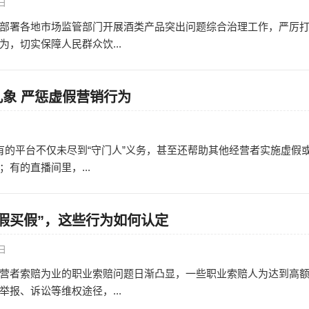
7日
部署各地市场监管部门开展酒类产品突出问题综合治理工作，严厉
，切实保障人民群众饮...
象 严惩虚假营销行为
日
，有的平台不仅未尽到“守门人”义务，甚至还帮助其他经营者实施虚假
有的直播间里，...
知假买假”，这些行为如何认定
0日
营者索赔为业的职业索赔问题日渐凸显，一些职业索赔人为达到高
报、诉讼等维权途径，...