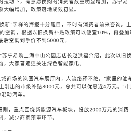
的拉动下，有意愿换购的消费者数量明显增加，苏宁易
额大幅增加，政策落地成效初显。
旧换新”字样的海报十分醒目，不时有消费者前来咨询。
元的空调，根据以旧换新补贴政策可以便宜10%，再叠加
后空调到手价不到5000元。
的。”苏宁易购上海中山公园店店长赵洪福介绍，此次以旧
购，大家普遍更关注绿色智能家电。
星城商场的岚图汽车展厅内，人流络绎不绝。“家里的油
上刚出的市级补贴8000元，总共可以优惠近4万元。”市
的混动汽车。
则，重点围绕新能源汽车板块，投放2000万元的消费
制，减少商家预审环节。