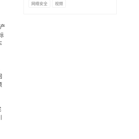
网络安全
视频
动产
标
车
交
回
项
完
引