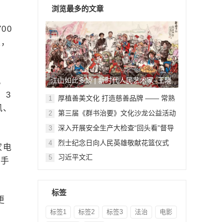
浏览最多的文章
00
家，
江山如此多娇 | 新时代人民艺术家–王晓
，
，3
鹏
厚植善美文化 打造慈善品牌 —— 常熟
1
风、
举行六个慈善文化教育基地授牌仪式
第三届《群书治要》文化沙龙公益活动
2
在北京顺利举行
深入开展安全生产大检查“回头看”督导
3
检查
烈士纪念日向人民英雄敬献花篮仪式
4
家电
习近平文汇
5
从手
标签
更
标签1
标签2
标签3
法治
电影