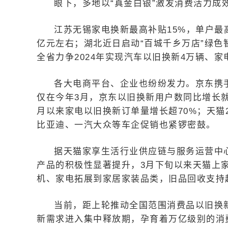
眼下，多地以“真金白银”激发消费活力成
江苏无锡家电换新最高补贴15%，单户最高
亿元左右；湖北近日启动“百城千乡万店”绿色
全省力争2024年实现汽车以旧换新4万辆、家
各大电商平台、企业也纷纷发力。京东携手
仅在今年3月，京东以旧换新用户数同比增长就
月以来家电以旧换新订单量增长超70%；天猫
比亚迪、一汽大众等车企促销也紧锣密鼓。
据天猫家享生活行业供应链与服务运营中
产品的积极性显著提升，3月下旬以来天猫上
机、家电拓展到家居家装品类，旧品回收支持超
当前，距上轮推动全国范围消费品以旧换新
新需求进入集中释放期，孕育着万亿级别的消