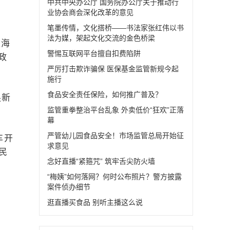
中共中央办公厅 国务院办公厅关于推动行
业协会商会深化改革的意见
笔墨传情，文化搭桥——书法家张红伟以书
法为媒，架起文化交流的金色桥梁
上海
警惕互联网平台擅自扣费陷阱
政
严厉打击欺诈骗保 医保基金监管新规今起
施行
食品安全责任保险，如何推广普及？
换新
监管重拳整治平台乱象 外卖低价“狂欢”正落
幕
严管幼儿园食品安全！市场监管总局开始征
车开
求意见
民
念好直播“紧箍咒” 筑牢舌尖防火墙
“梅姨”如何落网？何时公布照片？警方披露
案件侦办细节
逛直播买食品 别听主播这么说