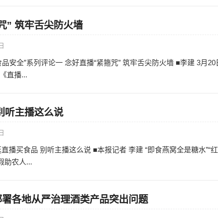
咒” 筑牢舌尖防火墙
4日
品安全”系列评论一 念好直播“紧箍咒” 筑牢舌尖防火墙 ■李建 3月20
直播...
别听主播这么说
9日
直播买食品 别听主播这么说 ■本报记者 李建 “即食燕窝全是糖水”“
助农人...
部署各地从严治理酒类产品突出问题