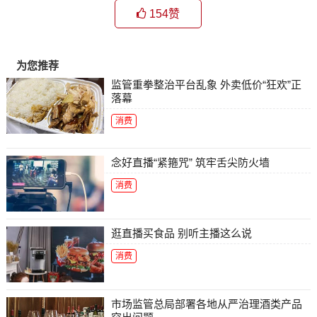
154
赞
为您推荐
监管重拳整治平台乱象 外卖低价“狂欢”正
落幕
消费
念好直播“紧箍咒” 筑牢舌尖防火墙
消费
逛直播买食品 别听主播这么说
消费
市场监管总局部署各地从严治理酒类产品