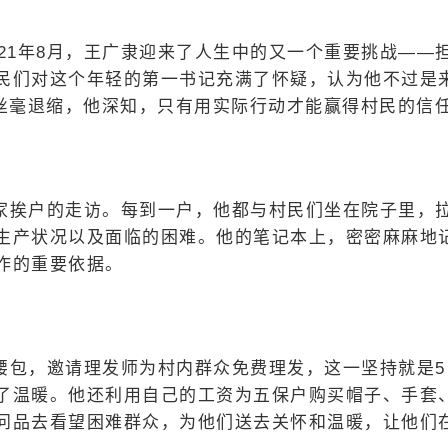
021年8月，王广隶迎来了人生中的又一个重要挑战——
民们对这个年轻的第一书记充满了怀疑，认为他不过是
有丝毫退缩，他深知，只有用实际行动才能赢得村民的信
家挨户的走访。每到一户，他都与村民们坐在院子里，
生产状况以及面临的困难。他的笔记本上，密密麻麻地
作的重要依据。
腰包，邀请理发师为村内群众免费理发，这一坚持就是5
了温暖。他还利用自己的工资为五保户购买帽子、手套
问品去看望困难群众，为他们送去关怀和温暖，让他们