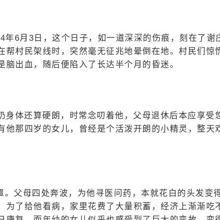
24年6月3日，这个日子，如一道深深的伤痕，刻在了谢
在帮村民架线时，突然毫无征兆地晕倒在地。村民们惊
是脑出血，随后便陷入了长达半个月的昏迷。
奶奶身体还算硬朗，时常念叨着他，父母退休后本应享受
有他那四岁的女儿，曾经是个活泼开朗的小精灵，整天
罩。父母四处奔波，为他寻医问药，本就花白的头发变
。为了给他看病，家里花费了大量积蓄，经济上渐渐吃
日康复。而年幼的女儿似乎也感受到了巨大的变故，变