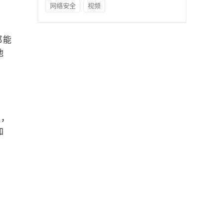
网络安全
视频
都能
他
出，
加