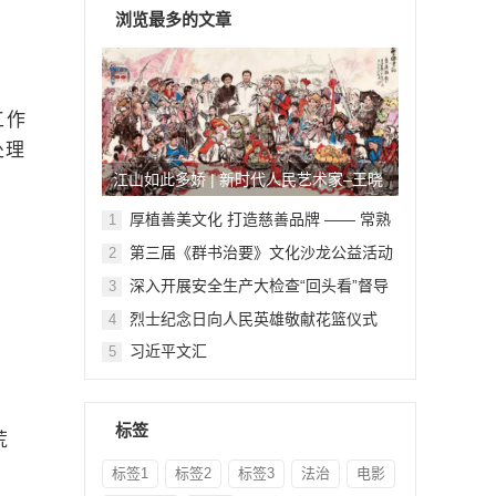
浏览最多的文章
工作
处理
江山如此多娇 | 新时代人民艺术家–王晓
鹏
厚植善美文化 打造慈善品牌 —— 常熟
1
举行六个慈善文化教育基地授牌仪式
第三届《群书治要》文化沙龙公益活动
2
在北京顺利举行
深入开展安全生产大检查“回头看”督导
3
检查
烈士纪念日向人民英雄敬献花篮仪式
4
习近平文汇
5
标签
荒
标签1
标签2
标签3
法治
电影