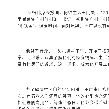
“愿得此身长报国，何须生入玉门关 。”2
堂街镇谢庄村驻村第一书记。初到谢庄村，村
“镀镀金”、混混时间。面对质疑，王广隶没
他背着行囊，一头扎进村子里，开始了挨
常、问冷暖，认真了解他们的家庭情况、生活
录着村民们的诉求，这些诉求，成为他开展工
为了解决村民们的实际困难，王广隶自掏
次。看着老人们满意的笑容，他的心里也充满
棉鞋等防寒用品，每逢节假日，他都会带着慰