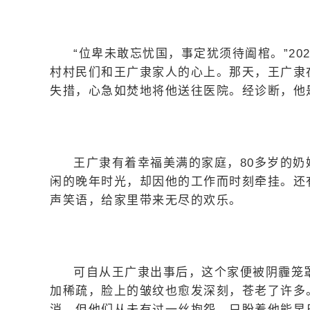
“位卑未敢忘忧国，事定犹须待阖棺。”20
村村民们和王广隶家人的心上。那天，王广隶
失措，心急如焚地将他送往医院。经诊断，他
王广隶有着幸福美满的家庭，80多岁的
闲的晚年时光，却因他的工作而时刻牵挂。还
声笑语，给家里带来无尽的欢乐。
可自从王广隶出事后，这个家便被阴霾笼
加稀疏，脸上的皱纹也愈发深刻，苍老了许多
消，但他们从未有过一丝抱怨，只盼着他能早