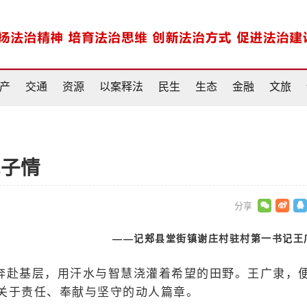
产
交通
资源
以案释法
民生
生态
金融
文旅
赤子情
——记郏县堂街镇谢庄村驻村第一书记王
奔赴基层，用汗水与智慧浇灌着希望的田野。王广隶，
关于责任、奉献与坚守的动人篇章。