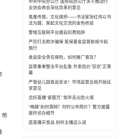
中共中央办公厅 国务院办公厅关于推动行
业协会商会深化改革的意见
笔墨传情，文化搭桥——书法家张红伟以书
法为媒，架起文化交流的金色桥梁
警惕互联网平台擅自扣费陷阱
严厉打击欺诈骗保 医保基金监管新规今起
施行
食品安全责任保险，如何推广普及？
，
监管重拳整治平台乱象 外卖低价“狂欢”正落
幕
带
严管幼儿园食品安全！市场监管总局开始征
求意见
念好直播“紧箍咒” 筑牢舌尖防火墙
“梅姨”如何落网？何时公布照片？警方披露
案件侦办细节
，他
逛直播买食品 别听主播这么说
。
最