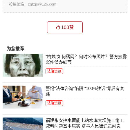
投稿邮箱：zgfzjs@126.com
103
赞
为您推荐
“梅姨”如何落网？何时公布照片？警方披露
案件侦办细节
法治资讯
警惕“法律咨询”陷阱 “100%胜诉”背后有套
路
法治资讯
福建永安抽水蓄能电站水库大坝施工偷工
减料问题基本属实 涉事人员被追责问责