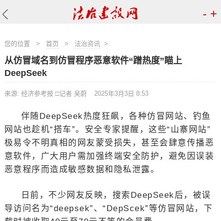
-
+
您的位置
>
首页
>
法治资讯
>
从仿冒域名到仿冒程序恶意软件“蹭热度”瞄上
DeepSeek
来源: 经济参考报 □记者 吴蔚
2025年3月3日 8:53
伴随DeepSeek热度狂飙，各种仿冒网站、钓鱼
网站也趁机“搭车”。安全专家提醒，这些“山寨网站”
极易令不明真相的网友蒙受损失，甚至会肆意传播恶
意软件，广大用户需加强终端安全防护，避免因误装
恶意程序而造成敏感数据和隐私泄露。
日前，不少网友反映，搜索DeepSeek后，被误
导访问名为“deepsek”、“DepScek”等仿冒网站，下