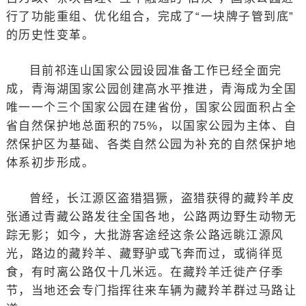
行了功能重组、优化组合，完成了“一块牌子管到底”
的历史性变革。
目前祁连山国家公园设园准备工作已经全面完
成，青海湖国家公园创建高水平推进，青海成为全国
唯一一个三个国家公园在建省份，国家公园面积占全
省自然保护地总面积的75%，以国家公园为主体、自
然保护区为基础、各类自然公园为补充的自然保护地
体系初步形成。
曾经，长江源区盗猎猖獗，盗猎获得的藏羚羊皮
张通过青藏公路发往全国各地，公路两边野生动物无
踪无影；如今，大批游客途经这条公路远眺江源风
光，路边的藏羚羊、藏野驴或飞奔而过，或徜徉觅
食，有时离公路仅十几米远。在藏羚羊迁徙产仔季
节，当地还会专门指挥往来车辆为藏羚羊群过马路让