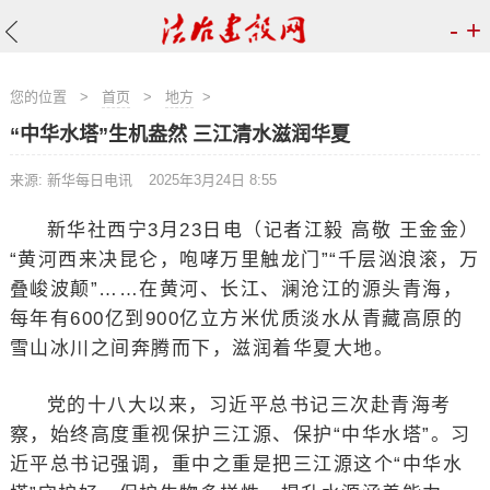
-
+
您的位置
>
首页
>
地方
>
“中华水塔”生机盎然 三江清水滋润华夏
来源: 新华每日电讯
2025年3月24日 8:55
新华社西宁3月23日电（记者江毅 高敬 王金金）
“黄河西来决昆仑，咆哮万里触龙门”“千层汹浪滚，万
叠峻波颠”……在黄河、长江、澜沧江的源头青海，
每年有600亿到900亿立方米优质淡水从青藏高原的
雪山冰川之间奔腾而下，滋润着华夏大地。
党的十八大以来，习近平总书记三次赴青海考
察，始终高度重视保护三江源、保护“中华水塔”。习
近平总书记强调，重中之重是把三江源这个“中华水