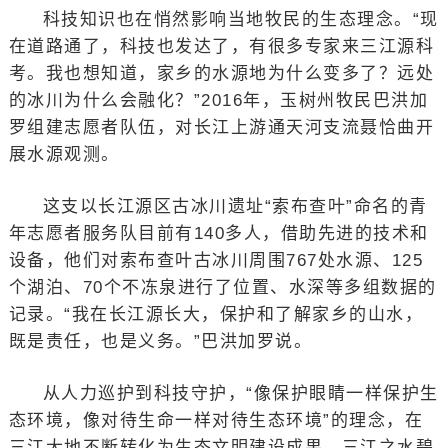
科技知识也在悄然影响当地牧民的生态理念。“现
在道路通了，科技也发达了，有很多专家来三江源科
考。我也想知道，家乡的水源地为什么变多了？远处
的冰川为什么会融化？”2016年，玉树州牧民巴洪加
罗组建志愿者队伍，对长江上游通天河支流聂恰曲开
展水源观测。
这支以长江源区古冰川遗址“索布查叶”命名的青
年志愿者服务队目前有140多人，借助先进的技术和
设备，他们对索布查叶古冰川周围767处水源、125
个湖泊、70个不冻泉进行了位置、水深等多组数据的
记录。“我在长江源长大，保护和了解家乡的山水，
既是责任，也是义务。”巴洪加罗说。
从人力巡护到科技守护，“像保护眼睛一样保护生
态环境，像对待生命一样对待生态环境”的理念，在
三江大地不断转化为生态文明建设成果。三江之水碧