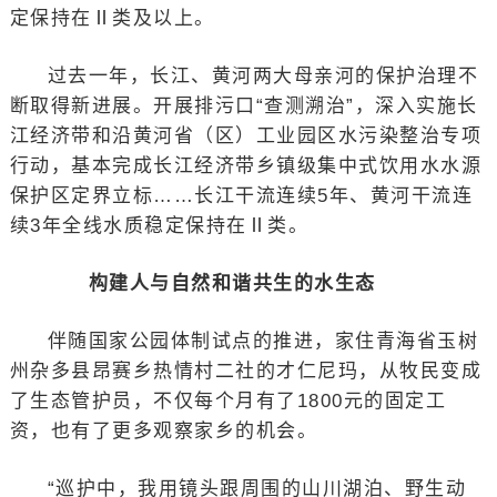
定保持在Ⅱ类及以上。
过去一年，长江、黄河两大母亲河的保护治理不
断取得新进展。开展排污口“查测溯治”，深入实施长
江经济带和沿黄河省（区）工业园区水污染整治专项
行动，基本完成长江经济带乡镇级集中式饮用水水源
保护区定界立标……长江干流连续5年、黄河干流连
续3年全线水质稳定保持在Ⅱ类。
构建人与自然和谐共生的水生态
伴随国家公园体制试点的推进，家住青海省玉树
州杂多县昂赛乡热情村二社的才仁尼玛，从牧民变成
了生态管护员，不仅每个月有了1800元的固定工
资，也有了更多观察家乡的机会。
“巡护中，我用镜头跟周围的山川湖泊、野生动