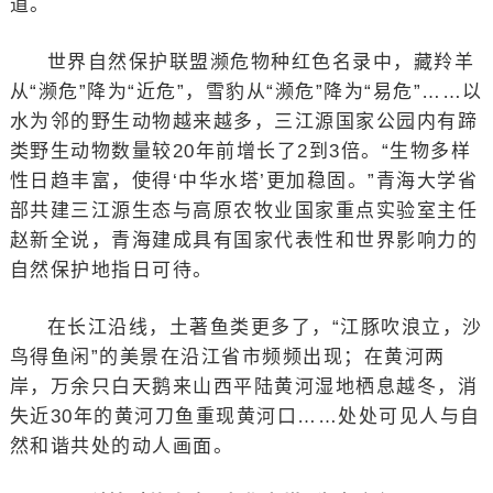
道。
世界自然保护联盟濒危物种红色名录中，藏羚羊
从“濒危”降为“近危”，雪豹从“濒危”降为“易危”……以
水为邻的野生动物越来越多，三江源国家公园内有蹄
类野生动物数量较20年前增长了2到3倍。“生物多样
性日趋丰富，使得‘中华水塔’更加稳固。”青海大学省
部共建三江源生态与高原农牧业国家重点实验室主任
赵新全说，青海建成具有国家代表性和世界影响力的
自然保护地指日可待。
在长江沿线，土著鱼类更多了，“江豚吹浪立，沙
鸟得鱼闲”的美景在沿江省市频频出现；在黄河两
岸，万余只白天鹅来山西平陆黄河湿地栖息越冬，消
失近30年的黄河刀鱼重现黄河口……处处可见人与自
然和谐共处的动人画面。