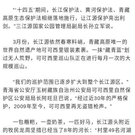
“‘十四五’期间，长江保护法、黄河保护法、青藏
高原生态保护法相继落地施行，让江源保护亮出利
剑。”三江源国家公园管理局副局长孙立军说。
3月份，长江源依然春寒料峭，青藏高原唯一的
世界自然遗产地可可西里银装素裹。一抹“藏青蓝”划
过无人荒野，可可西里巡山队正在进行每月一次的大
规模巡山。
“我们的巡护范围已逐步扩大到整个长江源区。”
青海省公安厅玉树藏族自治州公安局可可西里自然保
护区公安局局长阿旺旦巴说，“经过近30年的严格保
护，2009年至今，可可西里再无盗猎枪声。”
一包糌粑，一壶奶茶，一匹好马，长江源头附近
的牧民龙周坚措已经当了8年的河长：“村里49名河湖